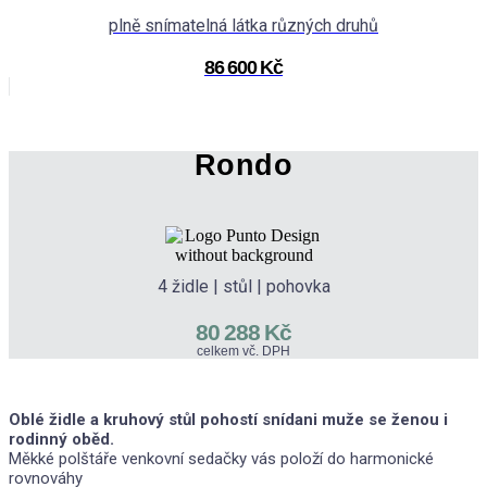
plně snímatelná látka různých druhů
86 600 Kč
Rondo
4 židle | stůl | pohovka
80 288 Kč
celkem vč. DPH
Oblé židle a kruhový stůl pohostí snídani muže se ženou i
rodinný oběd.
Měkké polštáře venkovní sedačky vás položí do harmonické
rovnováhy