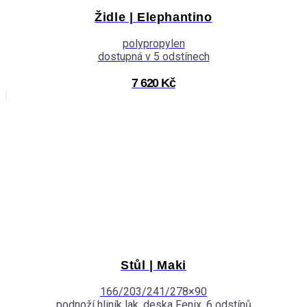
Židle | Elephantino
polypropylen
dostupná v 5 odstínech
7 620 Kč
Stůl | Maki
166/203/241/278×90
podnoží hliník lak, deska Fenix, 6 odstínů