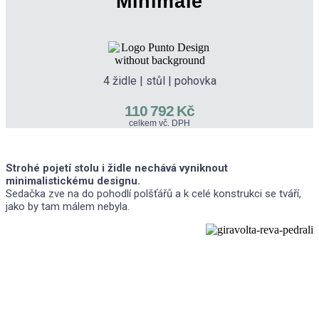
Minimale
4 židle | stůl | pohovka
110 792 Kč
celkem vč. DPH
Strohé pojetí stolu i židle nechává vyniknout
minimalistickému designu.
Sedačka zve na do pohodlí polšťářů a k celé konstrukci se tváří,
jako by tam málem nebyla.