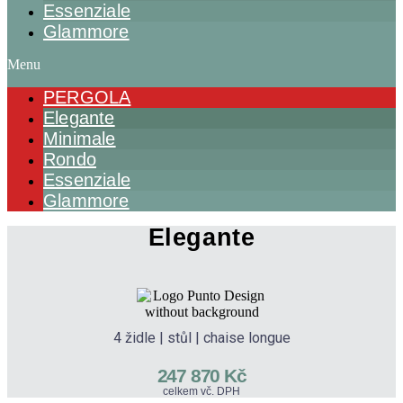
Essenziale
Glammore
Menu
PERGOLA
Elegante
Minimale
Rondo
Essenziale
Glammore
Elegante
4 židle | stůl | chaise longue
247 870 Kč
celkem vč. DPH